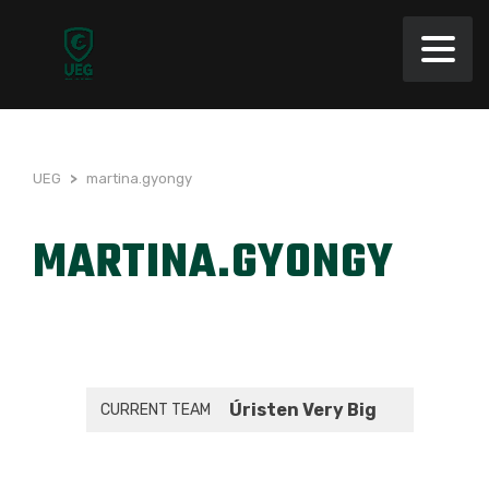
UEG
>
martina.gyongy
MARTINA.GYONGY
Úristen Very Big
CURRENT TEAM