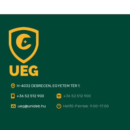
H-4032 DEBRECEN, EGYETEM TÉR 1.
+36 52 512 900
+36 52 512 900
ueg@unideb.hu
Hétfő–Péntek: 9:00–17:00