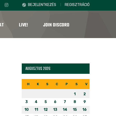
BEJELENTKEZÉS
REGISZTRÁCIÓ
AT
LIVE!
JOIN DISCORD
AUGUSZTUS 2026
H
K
S
C
P
S
V
1
2
3
4
5
6
7
8
9
10
11
12
13
14
15
16