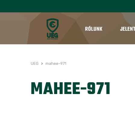
RÓLUNK
JELEN
UEG
>
mahee-971
MAHEE-971