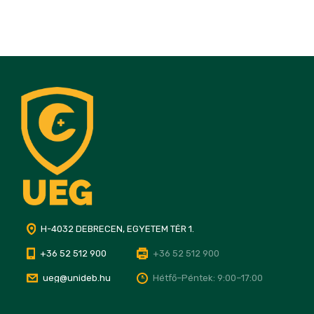
H-4032 DEBRECEN, EGYETEM TÉR 1.
+36 52 512 900
+36 52 512 900
ueg@unideb.hu
Hétfő–Péntek: 9:00–17:00