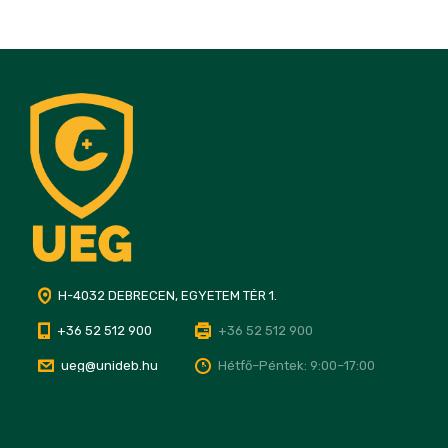
H-4032 DEBRECEN, EGYETEM TÉR 1.
+36 52 512 900
+36 52 512 900
ueg@unideb.hu
Hétfő–Péntek: 9:00–17:00