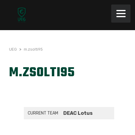
UEG
>
m.zsolti95
M.ZSOLTI95
DEAC Lotus
CURRENT TEAM