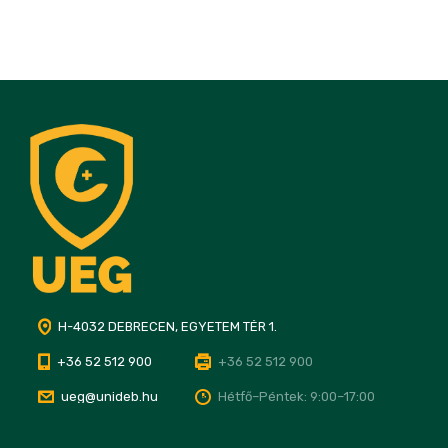
H-4032 DEBRECEN, EGYETEM TÉR 1.
+36 52 512 900
+36 52 512 900
ueg@unideb.hu
Hétfő–Péntek: 9:00–17:00