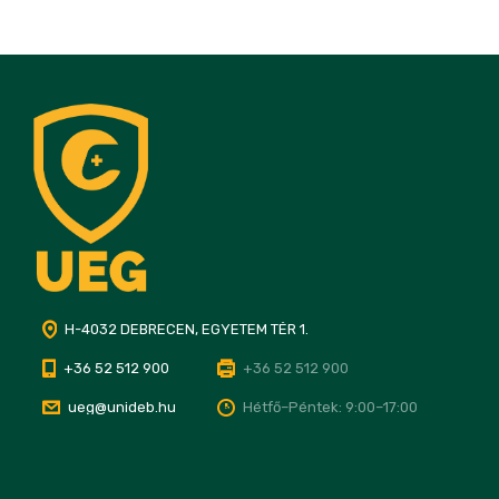
H-4032 DEBRECEN, EGYETEM TÉR 1.
+36 52 512 900
+36 52 512 900
ueg@unideb.hu
Hétfő–Péntek: 9:00–17:00