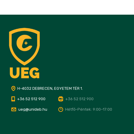
H-4032 DEBRECEN, EGYETEM TÉR 1.
+36 52 512 900
+36 52 512 900
ueg@unideb.hu
Hétfő–Péntek: 9:00–17:00