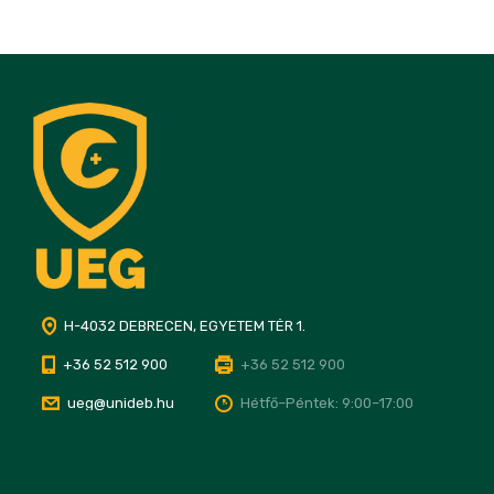
H-4032 DEBRECEN, EGYETEM TÉR 1.
+36 52 512 900
+36 52 512 900
ueg@unideb.hu
Hétfő–Péntek: 9:00–17:00