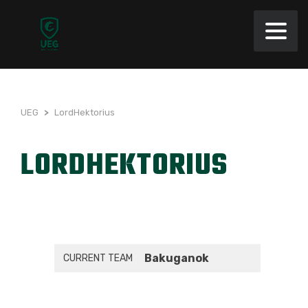
UEG
>
LordHektorius
LORDHEKTORIUS
Bakuganok
CURRENT TEAM