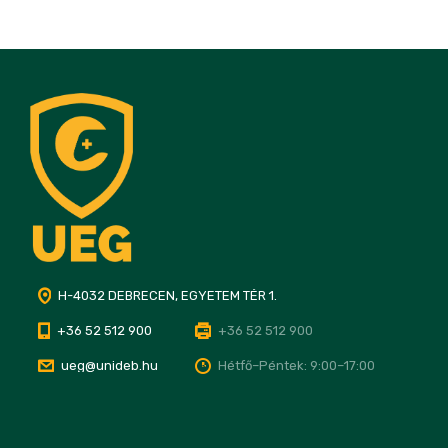
H-4032 DEBRECEN, EGYETEM TÉR 1.
+36 52 512 900
+36 52 512 900
ueg@unideb.hu
Hétfő–Péntek: 9:00–17:00