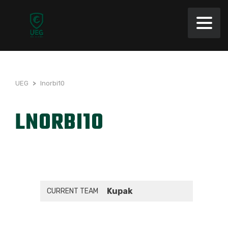
UEG
>
lnorbi10
LNORBI10
Kupak
CURRENT TEAM