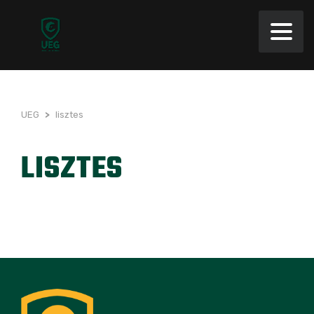
UEG
>
lisztes
LISZTES