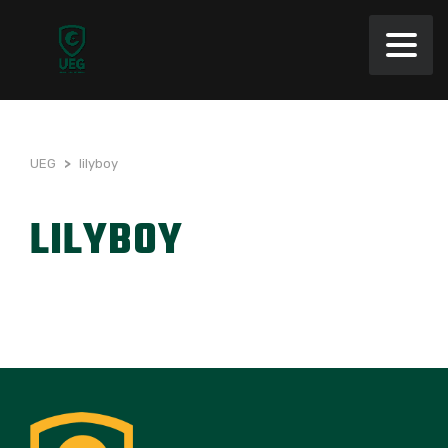
UEG
>
lilyboy
LILYBOY