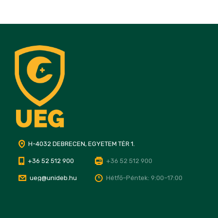
H-4032 DEBRECEN, EGYETEM TÉR 1.
+36 52 512 900
+36 52 512 900
ueg@unideb.hu
Hétfő–Péntek: 9:00–17:00