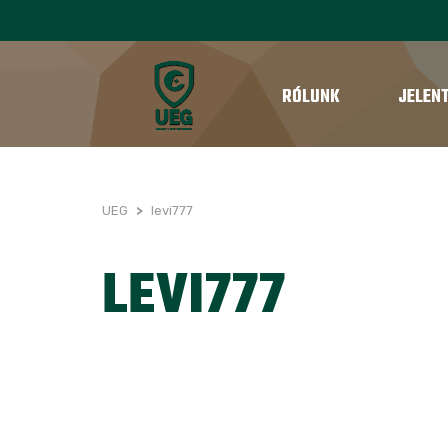
RÓLUNK
JELEN
UEG
>
levi777
LEVI777