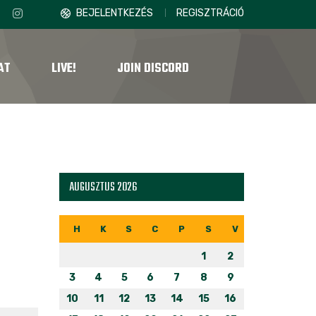
BEJELENTKEZÉS
REGISZTRÁCIÓ
AT
LIVE!
JOIN DISCORD
AUGUSZTUS 2026
H
K
S
C
P
S
V
1
2
3
4
5
6
7
8
9
10
11
12
13
14
15
16