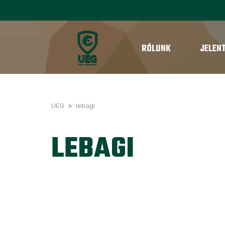
RÓLUNK
JELEN
UEG
>
lebagi
LEBAGI