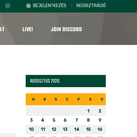
BEJELENTKEZÉS
REGISZTRÁCIÓ
AT
LIVE!
JOIN DISCORD
AUGUSZTUS 2026
H
K
S
C
P
S
V
1
2
3
4
5
6
7
8
9
10
11
12
13
14
15
16