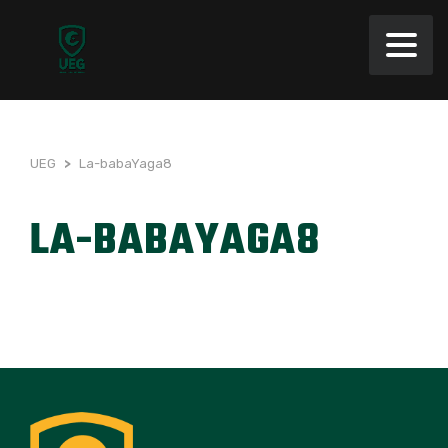
UEG
>
La-babaYaga8
LA-BABAYAGA8