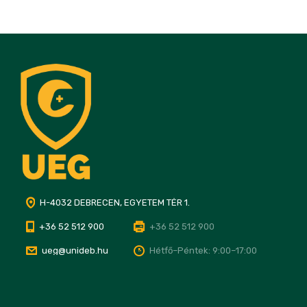
H-4032 DEBRECEN, EGYETEM TÉR 1.
+36 52 512 900
+36 52 512 900
ueg@unideb.hu
Hétfő–Péntek: 9:00–17:00