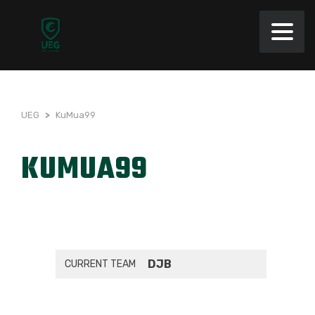
UEG
>
KuMua99
KUMUA99
DJB
CURRENT TEAM