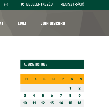
BEJELENTKEZÉS
REGISZTRÁCIÓ
AT
LIVE!
JOIN DISCORD
AUGUSZTUS 2026
H
K
S
C
P
S
V
1
2
3
4
5
6
7
8
9
10
11
12
13
14
15
16