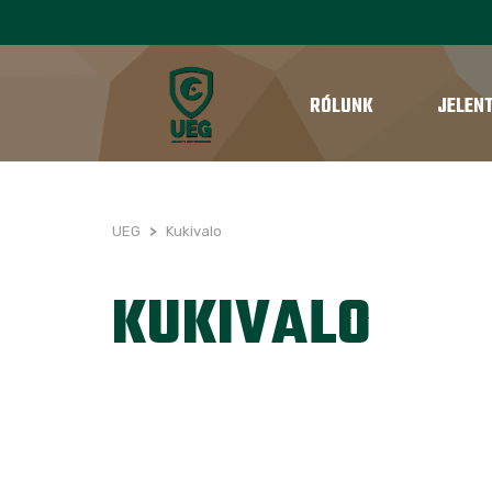
RÓLUNK
JELEN
UEG
>
Kukivalo
KUKIVALO