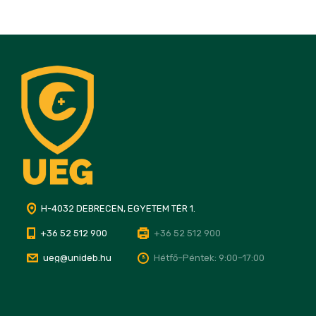
H-4032 DEBRECEN, EGYETEM TÉR 1.
+36 52 512 900
+36 52 512 900
ueg@unideb.hu
Hétfő–Péntek: 9:00–17:00