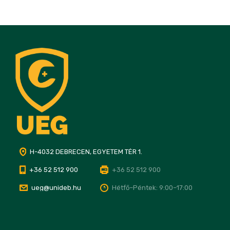
H-4032 DEBRECEN, EGYETEM TÉR 1.
+36 52 512 900
+36 52 512 900
ueg@unideb.hu
Hétfő–Péntek: 9:00–17:00