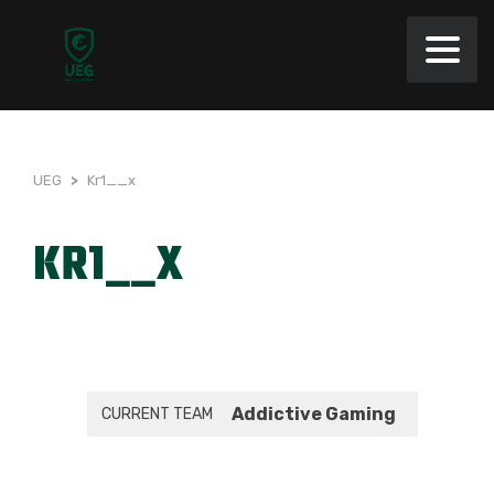
UEG
>
Kr1__x
KR1__X
Addictive Gaming
CURRENT TEAM