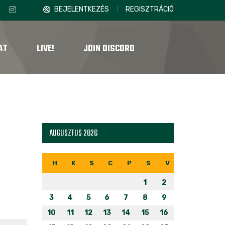
BEJELENTKEZÉS
REGISZTRÁCIÓ
AT
LIVE!
JOIN DISCORD
AUGUSZTUS 2026
H
K
S
C
P
S
V
1
2
3
4
5
6
7
8
9
10
11
12
13
14
15
16