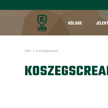
RÓLUNK
JELEN
UEG
>
koszegscream
KOSZEGSCRE