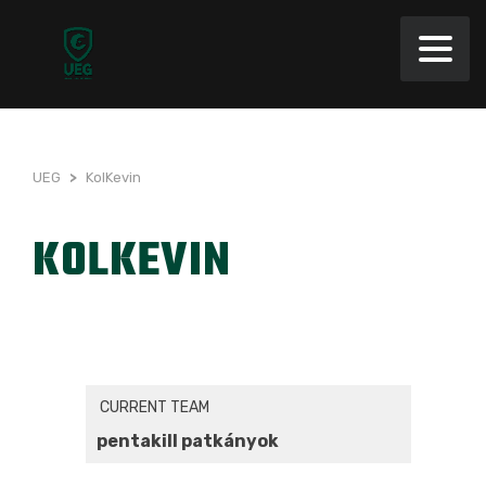
UEG
>
KolKevin
KOLKEVIN
CURRENT TEAM
pentakill patkányok