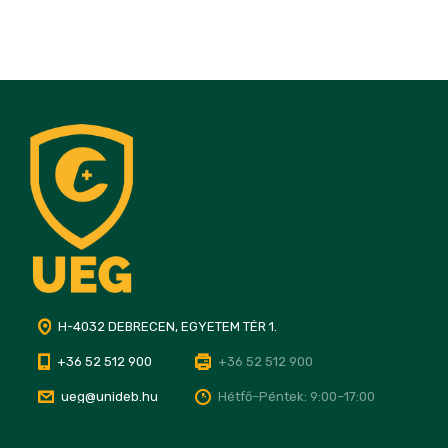
H-4032 DEBRECEN, EGYETEM TÉR 1.
+36 52 512 900
+36 52 512 900
ueg@unideb.hu
Hétfő–Péntek: 9:00–17:00