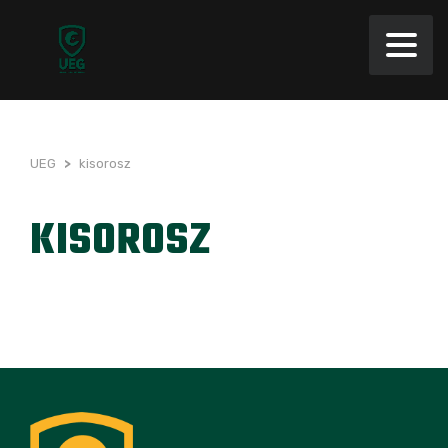
UEG
>
kisorosz
KISOROSZ