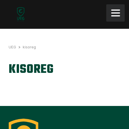
UEG
>
kisoreg
KISOREG