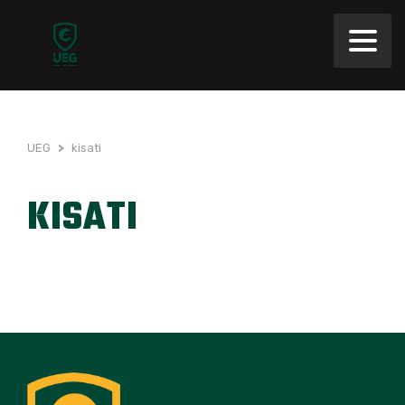
UEG
>
kisati
KISATI