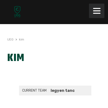
UEG
>
kim
KIM
legyen tanc
CURRENT TEAM