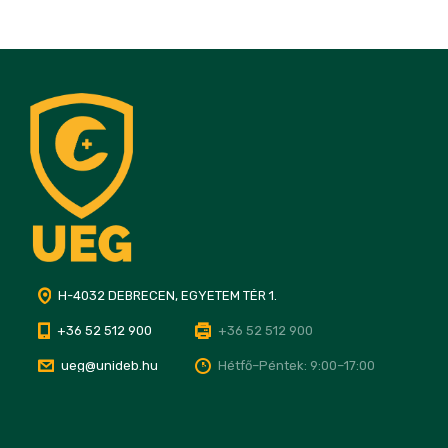
H-4032 DEBRECEN, EGYETEM TÉR 1.
+36 52 512 900
+36 52 512 900
ueg@unideb.hu
Hétfő–Péntek: 9:00–17:00