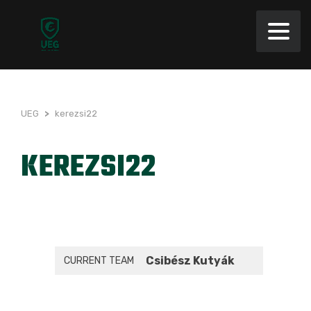
UEG
>
kerezsi22
KEREZSI22
Csibész Kutyák
CURRENT TEAM