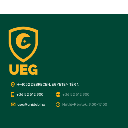
H-4032 DEBRECEN, EGYETEM TÉR 1.
+36 52 512 900
+36 52 512 900
ueg@unideb.hu
Hétfő–Péntek: 9:00–17:00