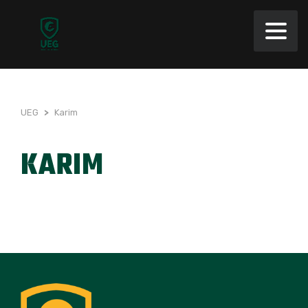
UEG
>
Karim
KARIM