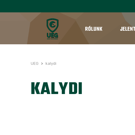
RÓLUNK
JELEN
UEG
>
kalydi
KALYDI