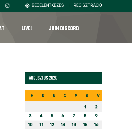
BEJELENTKEZÉS
REGISZTRÁCIÓ
AT
LIVE!
JOIN DISCORD
AUGUSZTUS 2026
H
K
S
C
P
S
V
1
2
3
4
5
6
7
8
9
10
11
12
13
14
15
16