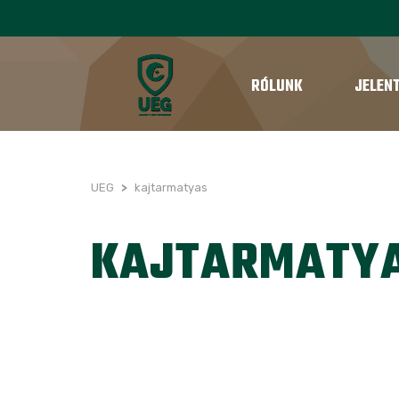
RÓLUNK
JELEN
UEG
>
kajtarmatyas
KAJTARMATY