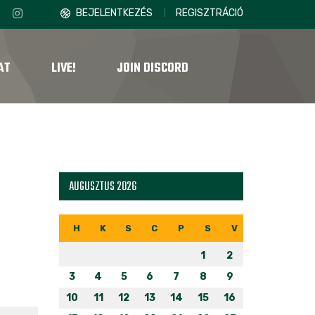
BEJELENTKEZÉS
REGISZTRÁCIÓ
AT
LIVE!
JOIN DISCORD
AUGUSZTUS 2026
H
K
S
C
P
S
V
1
2
3
4
5
6
7
8
9
10
11
12
13
14
15
16