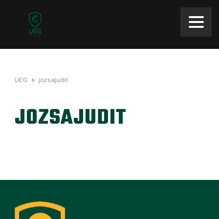
UEG
>
jozsajudit
JOZSAJUDIT