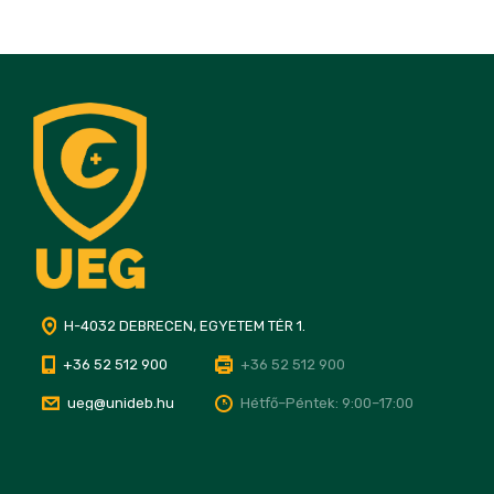
H-4032 DEBRECEN, EGYETEM TÉR 1.
+36 52 512 900
+36 52 512 900
ueg@unideb.hu
Hétfő–Péntek: 9:00–17:00