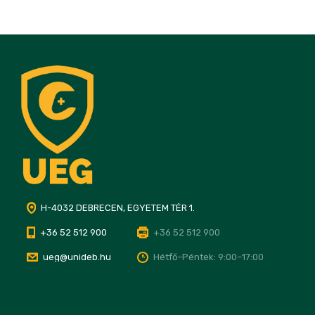
H-4032 DEBRECEN, EGYETEM TÉR 1.
+36 52 512 900
+36 52 512 900
ueg@unideb.hu
Hétfő–Péntek: 9:00–17:00