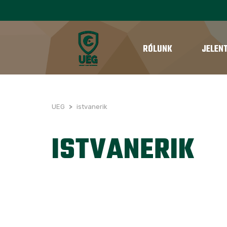
RÓLUNK
JELEN
UEG
>
istvanerik
ISTVANERIK