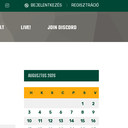
BEJELENTKEZÉS
REGISZTRÁCIÓ
AT
LIVE!
JOIN DISCORD
AUGUSZTUS 2026
H
K
S
C
P
S
V
1
2
3
4
5
6
7
8
9
10
11
12
13
14
15
16