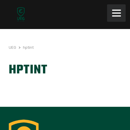
UEG
>
hptint
HPTINT