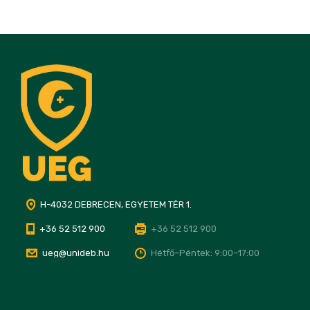
H-4032 DEBRECEN, EGYETEM TÉR 1.
+36 52 512 900
+36 52 512 900
ueg@unideb.hu
Hétfő–Péntek: 9:00–17:00