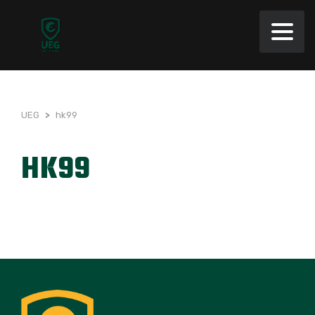
UEG
>
hk99
HK99