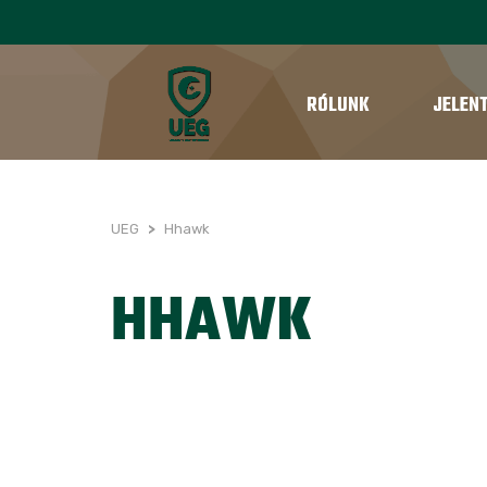
RÓLUNK
JELEN
UEG
>
Hhawk
HHAWK