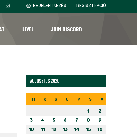
BEJELENTKEZÉS
REGISZTRÁCIÓ
AT
LIVE!
JOIN DISCORD
AUGUSZTUS 2026
H
K
S
C
P
S
V
1
2
3
4
5
6
7
8
9
10
11
12
13
14
15
16