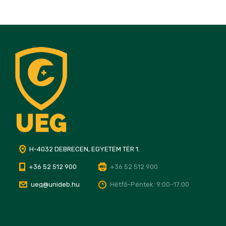
H-4032 DEBRECEN, EGYETEM TÉR 1.
+36 52 512 900
+36 52 512 900
ueg@unideb.hu
Hétfő–Péntek: 9:00–17:00