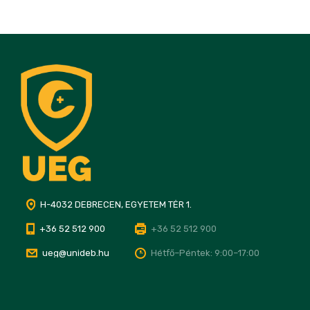
H-4032 DEBRECEN, EGYETEM TÉR 1.
+36 52 512 900
+36 52 512 900
ueg@unideb.hu
Hétfő–Péntek: 9:00–17:00