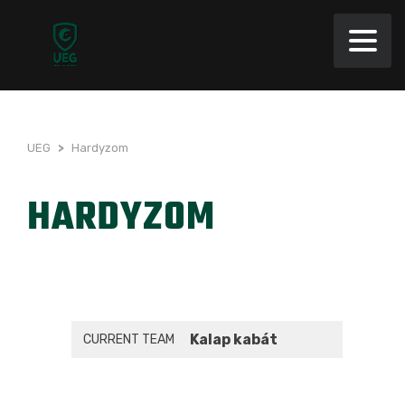
UEG
>
Hardyzom
HARDYZOM
Kalap kabát
CURRENT TEAM