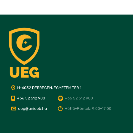
H-4032 DEBRECEN, EGYETEM TÉR 1.
+36 52 512 900
+36 52 512 900
ueg@unideb.hu
Hétfő–Péntek: 9:00–17:00