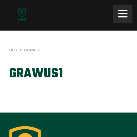
UEG
>
GrawuS1
GRAWUS1