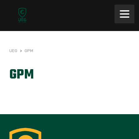
UEG
>
GPM
GPM