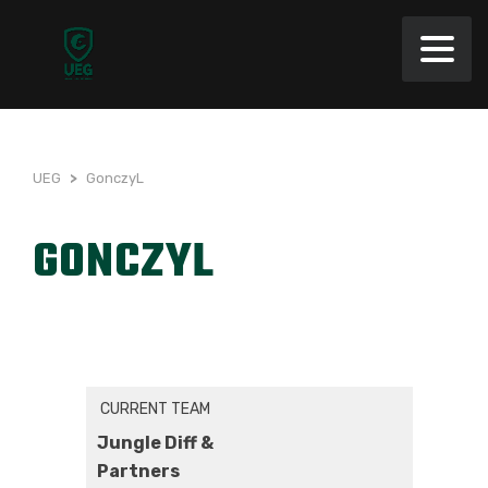
UEG
>
GonczyL
GONCZYL
CURRENT TEAM
Jungle Diff &
Partners