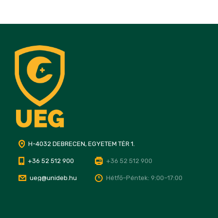
H-4032 DEBRECEN, EGYETEM TÉR 1.
+36 52 512 900
+36 52 512 900
ueg@unideb.hu
Hétfő–Péntek: 9:00–17:00