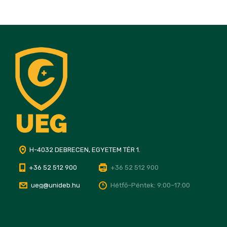
H-4032 DEBRECEN, EGYETEM TÉR 1.
+36 52 512 900
+36 52 512 900
ueg@unideb.hu
Hétfő–Péntek: 9:00–17:00