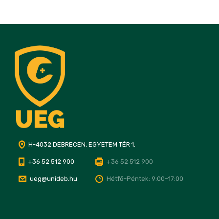
H-4032 DEBRECEN, EGYETEM TÉR 1.
+36 52 512 900
+36 52 512 900
ueg@unideb.hu
Hétfő–Péntek: 9:00–17:00