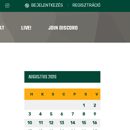
BEJELENTKEZÉS
REGISZTRÁCIÓ
AT
LIVE!
JOIN DISCORD
AUGUSZTUS 2026
H
K
S
C
P
S
V
1
2
3
4
5
6
7
8
9
10
11
12
13
14
15
16