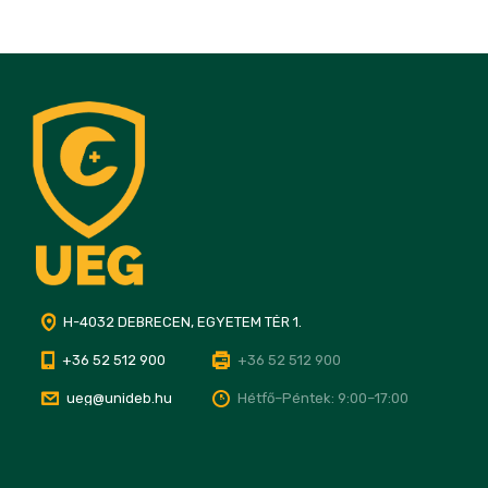
H-4032 DEBRECEN, EGYETEM TÉR 1.
+36 52 512 900
+36 52 512 900
ueg@unideb.hu
Hétfő–Péntek: 9:00–17:00