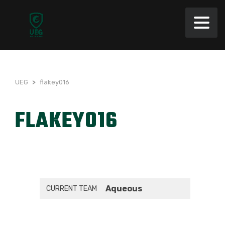
UEG
>
flakey016
FLAKEY016
Aqueous
CURRENT TEAM