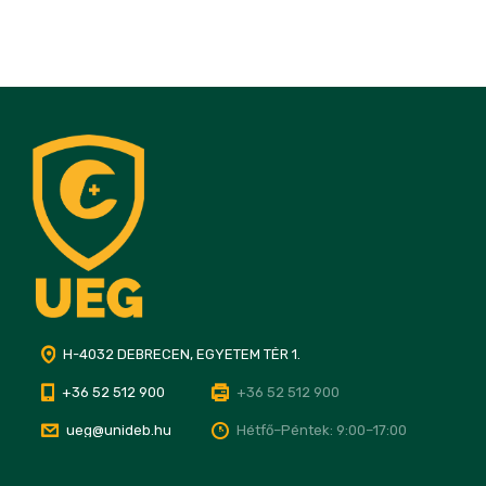
H-4032 DEBRECEN, EGYETEM TÉR 1.
+36 52 512 900
+36 52 512 900
ueg@unideb.hu
Hétfő–Péntek: 9:00–17:00